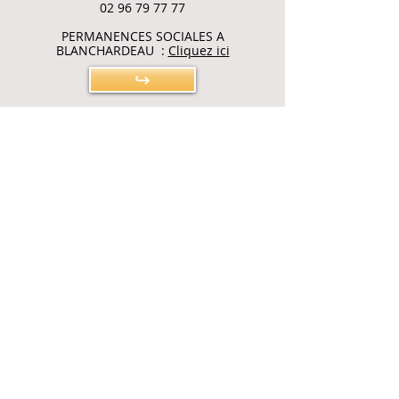
02 96 79 77 77
PERMANENCES SOCIALES A
BLANCHARDEAU :
Cliquez ici
↪
Nos coordonnées
TEL :
02 96 52 31 17
FAX :
02 96 52 37 20
Contact
accueil@mairiegomme
nech.fr
Maire de
Gommenec'h
04 rue de la mairie
22290 GOMMENEC'H
Réseau social
Mentions légales