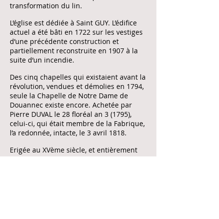
transformation du lin.
L’église est dédiée à Saint GUY. L’édifice
actuel a été bâti en 1722 sur les vestiges
d’une précédente construction et
partiellement reconstruite en 1907 à la
suite d’un incendie.
Des cinq chapelles qui existaient avant la
révolution, vendues et démolies en 1794,
seule la Chapelle de Notre Dame de
Douannec existe encore. Achetée par
Pierre DUVAL le 28 floréal an 3 (1795),
celui-ci, qui était membre de la Fabrique,
l’a redonnée, intacte, le 3 avril 1818.
Erigée au XVème siècle, et entièrement
restaurée en 1992, elle peut se visiter.
↪
Nos coordonnées
TEL :
02 96 52 31 17